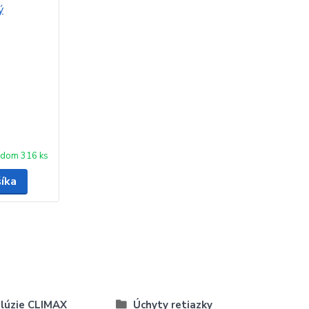
adom 316 ks
šíka
lúzie CLIMAX
Úchyty retiazky