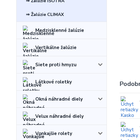
⇒ Žalúzie ISOTRA
⇒ Žalúzie CLIMAX
Medzisklenné žalúzie
Vertikálne žalúzie
Siete proti hmyzu
Látkové roletky
Podobn
Okná náhradné diely
Velux náhradné diely
Vonkajšie rolety