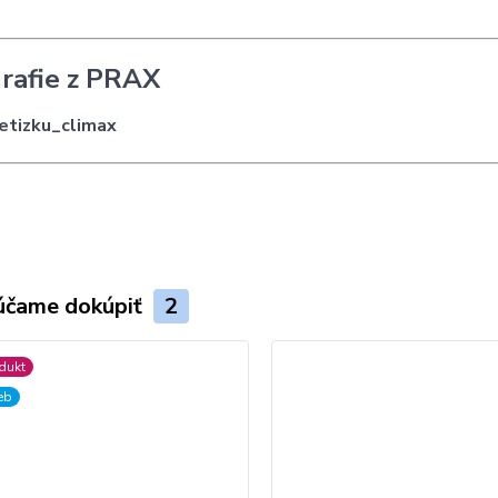
rafie z PRAX
účame dokúpiť
2
dukt
ieb