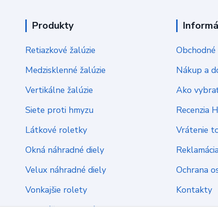
Produkty
Informá
Retiazkové žalúzie
Obchodné 
Medzisklenné žalúzie
Nákup a d
Vertikálne žalúzie
Ako vybrať
Siete proti hmyzu
Recenzia 
Látkové roletky
Vrátenie t
Okná náhradné diely
Reklamáci
Velux náhradné diely
Ochrana o
Vonkajšie rolety
Kontakty
Montážny materiál