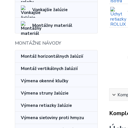
Vonkajšie žalúzie
Montážny materiál
MONTÁŽNE NÁVODY
Montáž horizontálnych žalúzií
Montáž vertikálnych žalúzií
Výmena okenné kľučky
Výmena struny žalúzie
Kompl
Výmena retiazky žalúzie
Komple
Výmena sieťoviny proti hmyzu