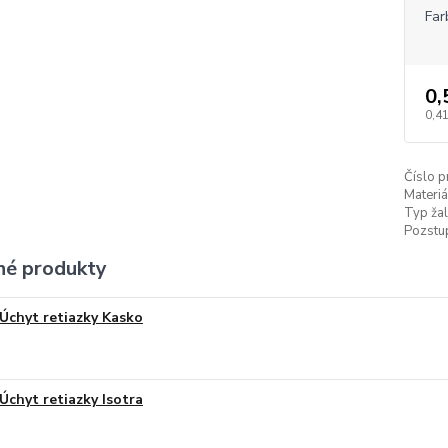
Far
0,
0,41
Číslo p
Materiá
Typ žal
Pozstup
é produkty
Úchyt retiazky Kasko
Úchyt retiazky Isotra