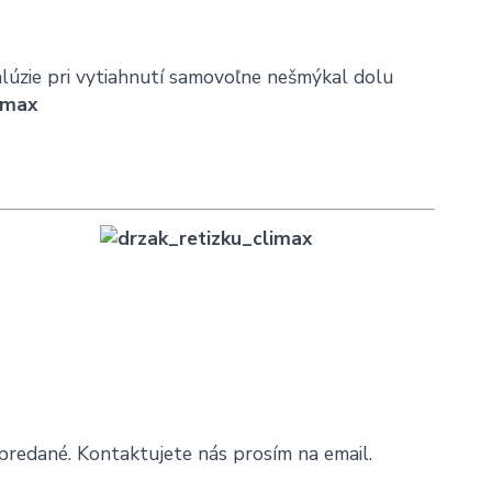
alúzie pri vytiahnutí samovoľne nešmýkal dolu
imax
redané. Kontaktujete nás prosím na email.