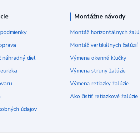
cie
Montážne návody
podmienky
Montáž horizontálnych žalúz
oprava
Montáž vertikálnych žalúzií
 náhradný diel
Výmena okenné kľučky
Heureka
Výmena struny žalúzie
ovaru
Výmena retiazky žalúzie
a
Ako čistiť retiazkové žalúzie
sobných údajov