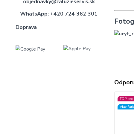
objednavky@zaluzieservis.sk
WhatsApp:
+420 724 362 301
Fotog
Doprava
Odpor
TOP pro
Viac far