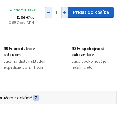
Skladom 100 ks
Pridať do košíka
0,84 €
/
ks
0,68 €
bez DPH
99% produktov
98% spokojnosť
skladom
zákazníkov
väčšina dielov skladom,
vaša spokojnosť je
expedícia do 24 hodín
naším cieľom
rúčame dokúpiť
2