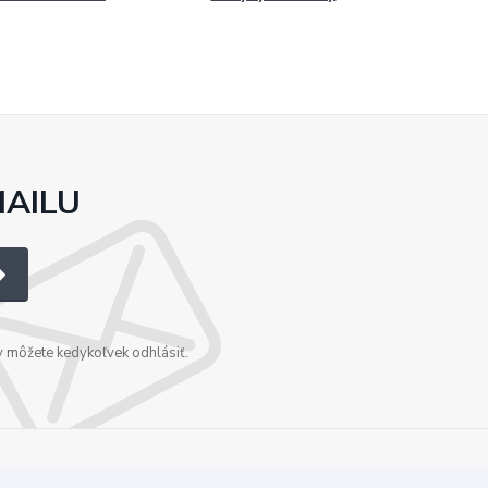
MAILU
v môžete kedykoľvek odhlásiť.