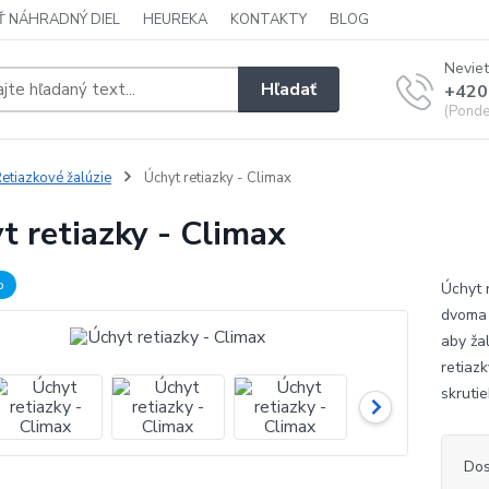
Ť NÁHRADNÝ DIEL
HEUREKA
KONTAKTY
BLOG
Neviet
Hľadať
+420
(Ponde
etiazkové žalúzie
Úchyt retiazky - Climax
t retiazky - Climax
b
Úchyt r
dvoma 
aby ža
retiaz
skrutie
Dos