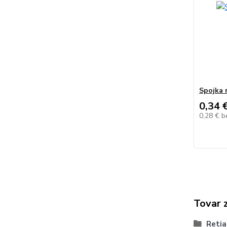
Spojka 
0,34 
0,28 €
b
Tovar 
Retia