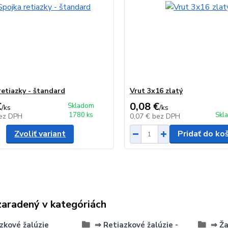
retiazky - štandard
Vrut 3x16 zlatý
€
0,08 €
Skladom
/
ks
/
ks
1780 ks
Skl
ez DPH
0,07 €
bez DPH
Zvoliť variant
Pridať do ko
zaradený v kategóriách
zkové žalúzie
⇒ Retiazkové žalúzie -
⇒ Ža