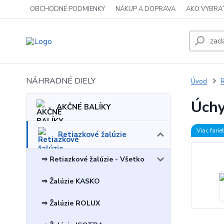
OBCHODNÉ PODMIENKY
NÁKUP A DOPRAVA
AKO VYBRA
NÁHRADNÉ DIELY
Úvod
R
Úchy
AKČNÉ BALÍKY
Viac farie
Retiazkové žalúzie
⇒ Retiazkové žalúzie - Všetko
⇒ Žalúzie KASKO
⇒ Žalúzie ROLUX