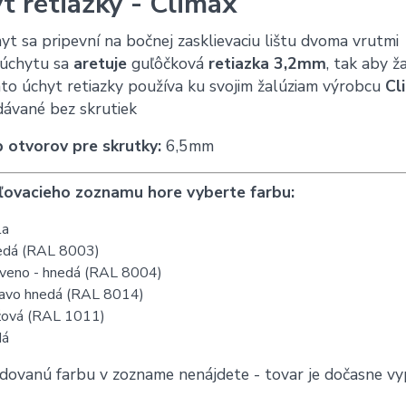
t retiazky - Climax
yt sa pripevní na bočnej zasklievaciu lištu dvoma vrutmi
 úchytu sa
aretuje
guľôčková
retiazka 3,2mm
, tak aby ž
to úchyt retiazky používa ku svojim žalúziam výrobcu
Cl
ávané bez skrutiek
 otvorov pre skrutky:
6,5mm
ľovacieho zoznamu hore vyberte farbu:
la
dá (RAL 8003)
veno - hnedá (RAL 8004)
vo hnedá (RAL 8014)
ová (RAL 1011)
dá
dovanú farbu v zozname nenájdete - tovar je dočasne vyp