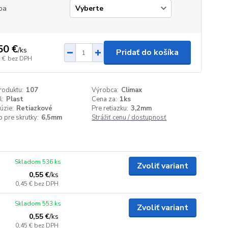
ba
50 €
/
ks
Pridať do košíka
 €
bez DPH
roduktu:
107
Výrobca:
Climax
l:
Plast
Cena za:
1ks
úzie:
Retiazkové
Pre retiazku:
3,2mm
 pre skrutky:
6,5mm
Strážiť cenu / dostupnosť
Skladom 536 ks
Zvoliť variant
0,55 €
/
ks
0,45 €
bez DPH
Skladom 553 ks
Zvoliť variant
0,55 €
/
ks
0,45 €
bez DPH