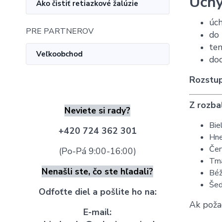
Úchy
Ako čistiť retiazkové žalúzie
úch
PRE PARTNEROV
do
ten
Veľkoobchod
dod
Rozstup
Z rozba
Neviete si rady?
Bie
+420 724 362 301
Hne
Čer
(Po-Pá 9:00-16:00)
Tma
Nenašli ste, čo ste hľadali?
Béž
Še
Odfoťte diel a pošlite ho na:
Ak poža
E-mail: