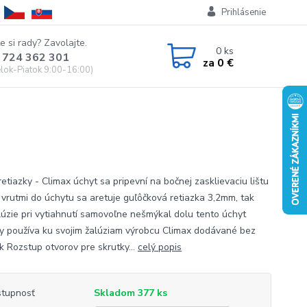
Prihlásenie
e si rady? Zavolajte.
0
ks
 724 362 301
za
0 €
lok-Piatok 9:00-16:00)
etiazky - Climax úchyt sa pripevní na bočnej zasklievaciu lištu
vrutmi do úchytu sa aretuje guľôčková retiazka 3,2mm, tak
lúzie pri vytiahnutí samovoľne nešmýkal dolu tento úchyt
ky používa ku svojim žalúziam výrobcu Climax dodávané bez
k Rozstup otvorov pre skrutky...
celý popis
tupnosť
Skladom 377 ks