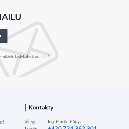
MAILU
v môžete kedykoľvek odhlásiť.
Kontakty
ií
Ing. Martin Přibyl
+420 724 362 301