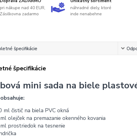
Doprava ZADARMO
Unikátny sortiment
pri nákupe nad 40 EUR,
náhradné diely, ktoré
Zásilkovna zadarmo
inde nenabehne
etné špecifikácie
Odpo
tné špecifikácie
bová mini sada na biele plastov
 obsahuje:
 ml čistič na biela PVC okná
ml olejček na premazanie okenného kovania
ml prostriedok na tesnenie
ndrička