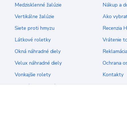
Medzisklenné žalúzie
Nákup a d
Vertikálne žalúzie
Ako vybrať
Siete proti hmyzu
Recenzia 
Látkové roletky
Vrátenie t
Okná náhradné diely
Reklamáci
Velux náhradné diely
Ochrana o
Vonkajšie rolety
Kontakty
Montážny materiál
2022 ŽalúzieServis.sk