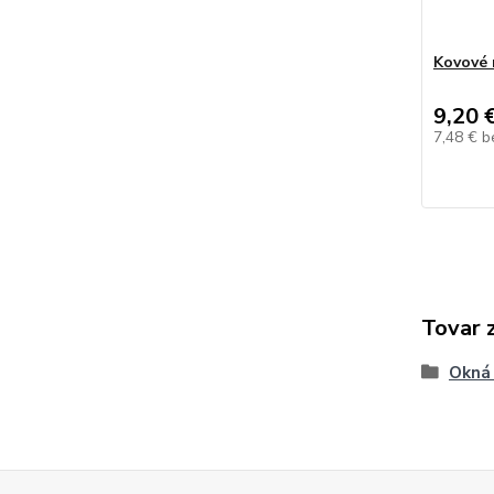
Kovové 
9,20 
7,48 €
b
Tovar 
Okná 