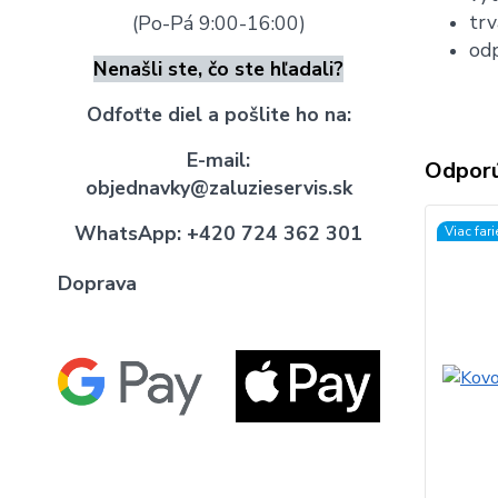
trv
(Po-Pá 9:00-16:00)
odp
Nenašli ste, čo ste hľadali?
Odfoťte diel a pošlite ho na:
E-mail:
Odpor
objednavky@zaluzieservis.sk
WhatsApp:
+420 724 362 301
Viac far
Doprava