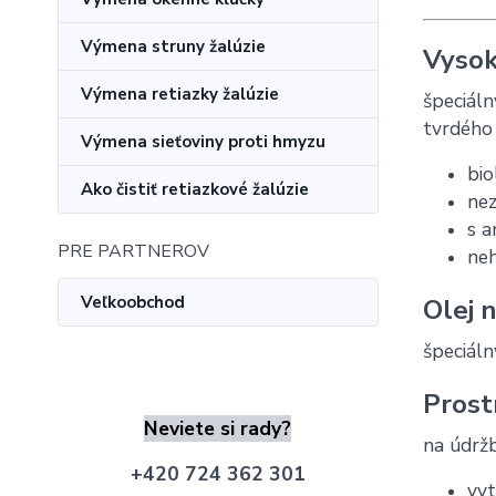
Výmena struny žalúzie
Vysok
Výmena retiazky žalúzie
špeciáln
tvrdého
Výmena sieťoviny proti hmyzu
bio
Ako čistiť retiazkové žalúzie
ne
s a
PRE PARTNEROV
neh
Veľkoobchod
Olej 
špeciáln
Prost
Neviete si rady?
na údržb
+420 724 362 301
vyt