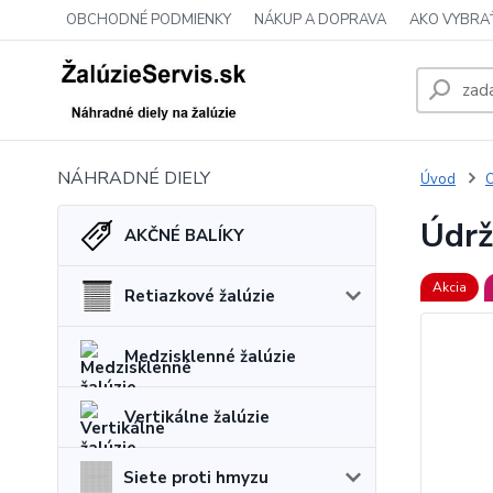
OBCHODNÉ PODMIENKY
NÁKUP A DOPRAVA
AKO VYBRA
NÁHRADNÉ DIELY
Úvod
O
Údrž
AKČNÉ BALÍKY
Akcia
Retiazkové žalúzie
Medzisklenné žalúzie
Vertikálne žalúzie
Siete proti hmyzu