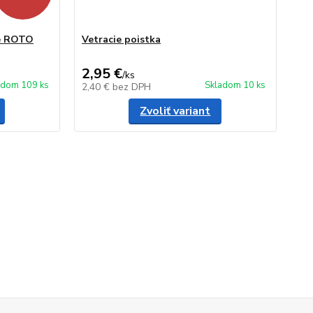
re ROTO
Vetracie poistka
2,95 €
/
ks
adom 109 ks
Skladom 10 ks
2,40 €
bez DPH
Zvoliť variant