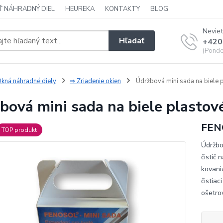
Ť NÁHRADNÝ DIEL
HEUREKA
KONTAKTY
BLOG
Neviet
Hľadať
+420
(Ponde
kná náhradné diely
⇒ Zriadenie okien
Údržbová mini sada na biele 
bová mini sada na biele plastov
FEN
TOP produkt
Údržbo
čistič
kovani
čistiac
ošetro