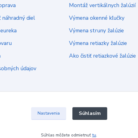
oprava
Montáž vertikálnych žalúzií
 náhradný diel
Výmena okenné kľučky
Heureka
Výmena struny žalúzie
ovaru
Výmena retiazky žalúzie
a
Ako čistiť retiazkové žalúzie
sobných údajov
Súhlasím
Nastavenia
Súhlas môžete odmietnuť
tu
.