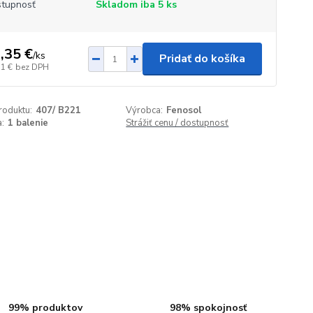
tupnosť
Skladom iba 5 ks
,35 €
/
ks
Pridať do košíka
11 €
bez DPH
roduktu:
407/ B221
Výrobca:
Fenosol
:
1 balenie
Strážiť cenu / dostupnosť
99% produktov
98% spokojnosť