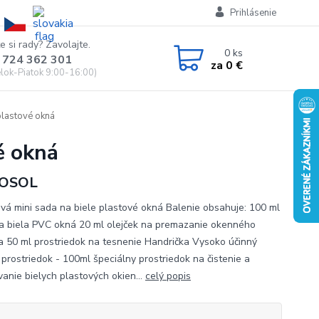
Prihlásenie
e si rady? Zavolajte.
0
ks
 724 362 301
za
0 €
lok-Piatok 9:00-16:00)
plastové okná
é okná
OSOL
vá mini sada na biele plastové okná Balenie obsahuje: 100 ml
 na biela PVC okná 20 ml olejček na premazanie okenného
a 50 ml prostriedok na tesnenie Handrička Vysoko účinný
i prostriedok - 100ml špeciálny prostriedok na čistenie a
vanie bielych plastových okien...
celý popis