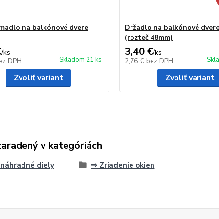
madlo na balkónové dvere
Držadlo na balkónové dve
(rozteč 48mm)
€
3,40 €
/
ks
/
ks
Skladom 21 ks
Skl
ez DPH
2,76 €
bez DPH
Zvoliť variant
Zvoliť variant
zaradený v kategóriách
náhradné diely
⇒ Zriadenie okien