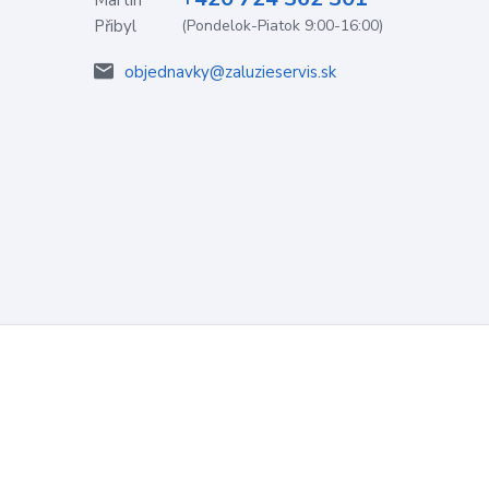
(Pondelok-Piatok 9:00-16:00)
objednavky@zaluzieservis.sk
Vytvorené na
Eshop-rychlo.sk