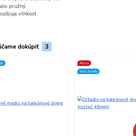
alo pružný
udzuje vlhkosť
účame dokúpiť
3
ieb
Akcia
Viac farieb