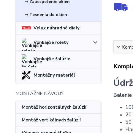
⇒ Zabezpečenie okien
⇒ Tesnenia do okien
Velux náhradné diely
Vonkajšie rolety
Kompl
Vonkajšie žalúzie
Komple
Montážny materiál
Údrž
MONTÁŽNE NÁVODY
Balenie
100
Montáž horizontálnych žalúzií
20 
Montáž vertikálnych žalúzií
50 
Ha
Výmena okenné kľučky