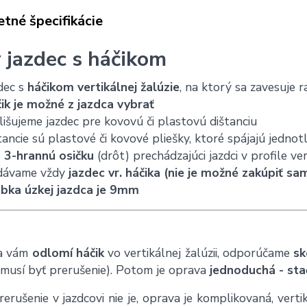
tné špecifikácie
 jazdec s háčikom
dec s
háčikom vertikálnej žalúzie
, na ktorý sa zavesuje 
ik je možné z jazdca vybrať
lišujeme jazdec pre kovovú či plastovú dištanciu
tancie sú plastové či kovové pliešky, ktoré spájajú jednot
e
3-hrannú osičku
(drôt) prechádzajúci jazdci v profile ver
dávame vždy
jazdec vr. háčika (nie je možné zakúpiť sa
úbka úzkej jazdca je 9mm
sa vám
odlomí háčik
vo vertikálnej žalúzii, odporúčame
sk
i musí byť prerušenie). Potom je oprava
jednoduchá - stač
rerušenie v jazdcovi nie je, oprava je komplikovaná, verti