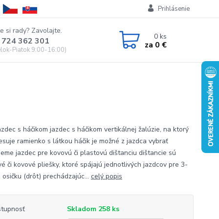
Prihlásenie
e si rady? Zavolajte.
0
ks
 724 362 301
za
0 €
lok-Piatok 9:00-16:00)
azdec s háčikom jazdec s háčikom vertikálnej žalúzie, na ktorý
esuje ramienko s látkou háčik je možné z jazdca vybrať
ujeme jazdec pre kovovú či plastovú dištanciu dištancie sú
é či kovové pliešky, ktoré spájajú jednotlivých jazdcov pre 3-
 osičku (drôt) prechádzajúc...
celý popis
tupnosť
Skladom 258 ks