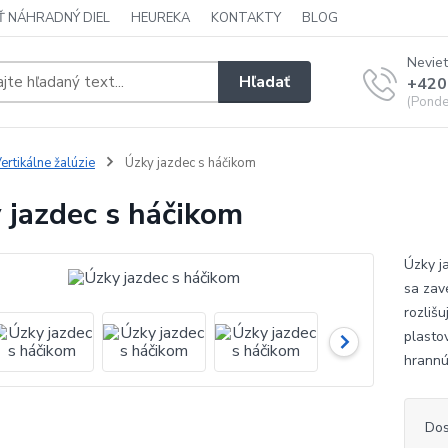
Ť NÁHRADNÝ DIEL
HEUREKA
KONTAKTY
BLOG
Neviet
Hľadať
+420
(Ponde
ertikálne žalúzie
Úzky jazdec s háčikom
 jazdec s háčikom
Úzky j
sa zav
rozliš
plastov
hrannú
Dos