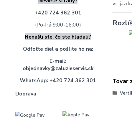
Neviete si rady?
vr. jazd
+420 724 362 301
Rozlí
(Po-Pá 9:00-16:00)
Nenašli ste, čo ste hľadali?
Odfoťte diel a pošlite ho na:
E-mail:
objednavky@zaluzieservis.sk
WhatsApp:
+420 724 362 301
Tovar 
Doprava
Verti