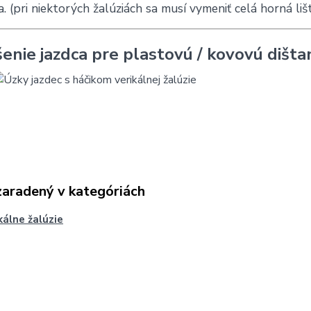
ca. (pri niektorých žalúziách sa musí vymeniť celá horná lišt
šenie jazdca pre plastovú / kovovú dišta
zaradený v kategóriách
kálne žalúzie