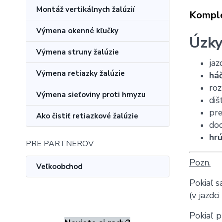
Montáž vertikálnych žalúzií
Komple
Výmena okenné kľučky
Úzky
Výmena struny žalúzie
jaz
Výmena retiazky žalúzie
háč
roz
Výmena sieťoviny proti hmyzu
diš
pr
Ako čistiť retiazkové žalúzie
do
hr
PRE PARTNEROV
Pozn.
Veľkoobchod
Pokiaľ 
(v jazdc
Pokiaľ p