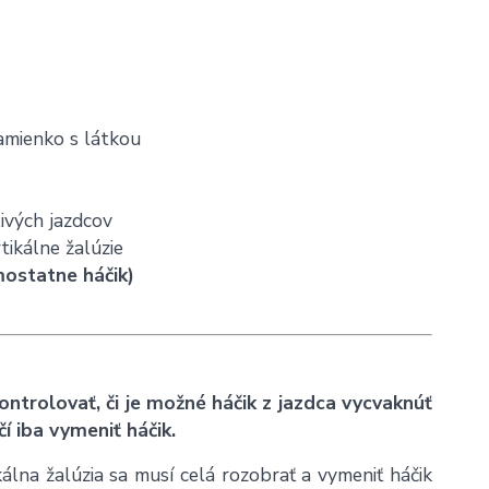
ramienko s látkou
livých jazdcov
tikálne žalúzie
mostatne háčik)
ontrolovať, či je možné háčik z jazdca vycvaknúť
í iba vymeniť háčik.
kálna žalúzia sa musí celá rozobrať a vymeniť háčik