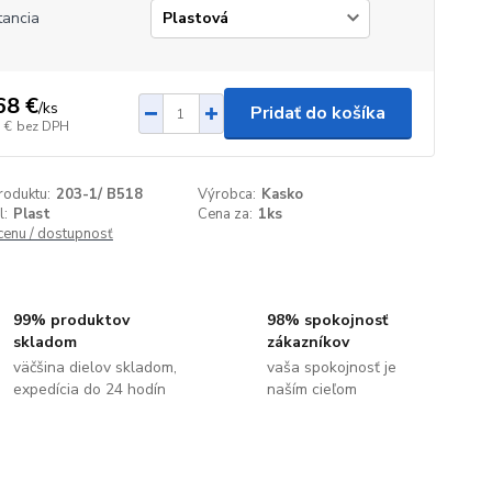
tancia
68 €
/
ks
Pridať do košíka
 €
bez DPH
roduktu:
203-1/ B518
Výrobca:
Kasko
l:
Plast
Cena za:
1ks
 cenu / dostupnosť
99% produktov
98% spokojnosť
skladom
zákazníkov
väčšina dielov skladom,
vaša spokojnosť je
expedícia do 24 hodín
naším cieľom