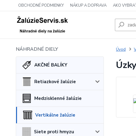
OBCHODNÉ PODMIENKY
NÁKUP A DOPRAVA
AKO VYBRA
NÁHRADNÉ DIELY
Úvod
V
Úzky
AKČNÉ BALÍKY
Retiazkové žalúzie
Medzisklenné žalúzie
Vertikálne žalúzie
Siete proti hmyzu