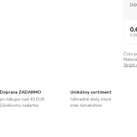
Diš
0,
0,55
Číslo p
Materiá
Strážiť
Doprava ZADARMO
Unikátny sortiment
pri nákupe nad 40 EUR,
náhradné diely, ktoré
Zásilkovna zadarmo
inde nenabehne