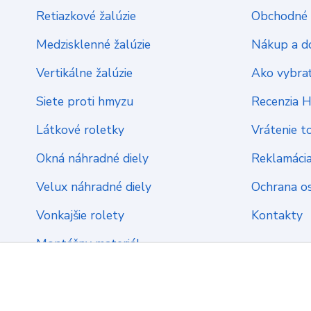
Retiazkové žalúzie
Obchodné 
Medzisklenné žalúzie
Nákup a d
Vertikálne žalúzie
Ako vybrať
Siete proti hmyzu
Recenzia 
Látkové roletky
Vrátenie t
Okná náhradné diely
Reklamáci
Velux náhradné diely
Ochrana o
Vonkajšie rolety
Kontakty
Montážny materiál