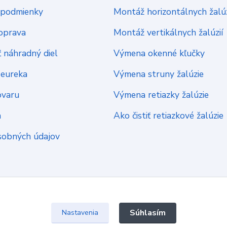
podmienky
Montáž horizontálnych žalúz
oprava
Montáž vertikálnych žalúzií
 náhradný diel
Výmena okenné kľučky
Heureka
Výmena struny žalúzie
ovaru
Výmena retiazky žalúzie
a
Ako čistiť retiazkové žalúzie
sobných údajov
Súhlasím
Nastavenia