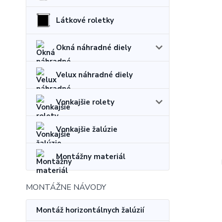
Látkové roletky
Okná náhradné diely
Velux náhradné diely
Vonkajšie rolety
Vonkajšie žalúzie
Montážny materiál
MONTÁŽNE NÁVODY
Montáž horizontálnych žalúzií