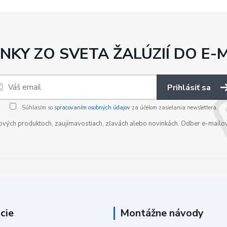
NKY ZO SVETA ŽALÚZIÍ DO E-
Prihlásiť sa
Súhlasím so
spracovaním osobných údajov
za účelom zasielania newslettera.
nových produktoch, zaujímavostiach, zľavách alebo novinkách. Odber e-mailo
cie
Montážne návody