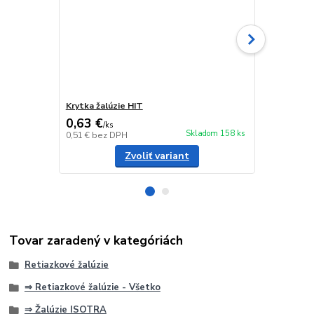
Krytka žalúzie HIT
Podložka Is
0,63 €
0,34 €
/
ks
/
ks
Skladom 158 ks
0,51 €
bez DPH
0,28 €
bez D
Zvoliť variant
Tovar zaradený v kategóriách
Retiazkové žalúzie
⇒ Retiazkové žalúzie - Všetko
⇒ Žalúzie ISOTRA