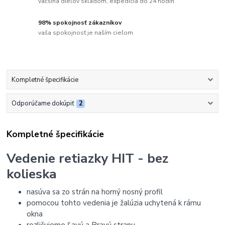
väčšina dielov skladom, expedícia do 24 hodín
98% spokojnosť zákazníkov
vaša spokojnosť je naším cieľom
Kompletné špecifikácie
Odporúčame dokúpiť
2
Kompletné špecifikácie
Vedenie retiazky HIT - bez
kolieska
nasúva sa zo strán na horný nosný profil
pomocou tohto vedenia je žalúzia uchytená k rámu
okna
rozlišujeme Ľavú a Pravú stranu