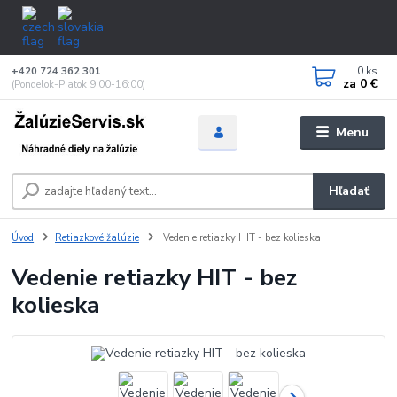
0
ks
+420 724 362 301
za
0 €
(Pondelok-Piatok 9:00-16:00)
Menu
Hľadať
Úvod
Retiazkové žalúzie
Vedenie retiazky HIT - bez kolieska
Vedenie retiazky HIT - bez
kolieska