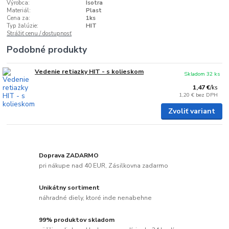
Výrobca:
Isotra
Materiál:
Plast
Cena za:
1ks
Typ žalúzie:
HIT
Strážiť cenu / dostupnosť
Podobné produkty
Vedenie retiazky HIT - s kolieskom
Skladom 32 ks
1,47 €
/
ks
1,20 €
bez DPH
Zvoliť variant
Doprava ZADARMO
pri nákupe nad 40 EUR, Zásilkovna zadarmo
Unikátny sortiment
náhradné diely, ktoré inde nenabehne
99% produktov skladom