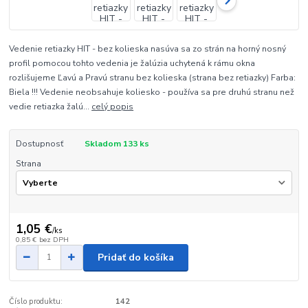
Vedenie retiazky HIT - bez kolieska nasúva sa zo strán na horný nosný
profil pomocou tohto vedenia je žalúzia uchytená k rámu okna
rozlišujeme Ľavú a Pravú stranu bez kolieska (strana bez retiazky) Farba:
Biela !!! Vedenie neobsahuje koliesko - používa sa pre druhú stranu než
vedie retiazka žalú...
celý popis
Dostupnosť
Skladom 133 ks
Strana
1,05 €
/
ks
0,85 €
bez DPH
Pridať do košíka
Číslo produktu:
142