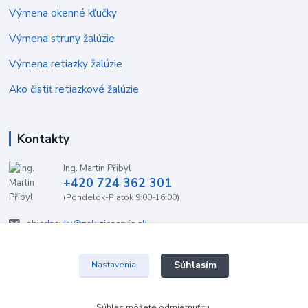
Výmena okenné kľučky
Výmena struny žalúzie
Výmena retiazky žalúzie
Ako čistiť retiazkové žalúzie
Kontakty
Ing. Martin Přibyl
+420 724 362 301
(Pondelok-Piatok 9:00-16:00)
objednavky@zaluzieservis.sk
Súhlasím
Nastavenia
2022 ŽalúzieServis.sk
Súhlas môžete odmietnuť
tu
.