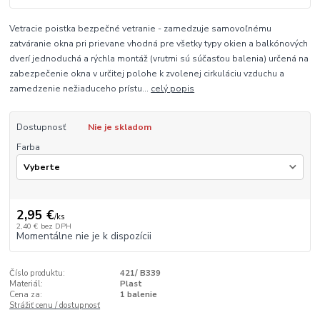
Vetracie poistka bezpečné vetranie - zamedzuje samovoľnému
zatváranie okna pri prievane vhodná pre všetky typy okien a balkónových
dverí jednoduchá a rýchla montáž (vrutmi sú súčasťou balenia) určená na
zabezpečenie okna v určitej polohe k zvolenej cirkuláciu vzduchu a
zamedzenie nežiaduceho prístu...
celý popis
Dostupnosť
Nie je skladom
Farba
2,95 €
/
ks
2,40 €
bez DPH
Momentálne nie je k dispozícii
Číslo produktu:
421/ B339
Materiál:
Plast
Cena za:
1 balenie
Strážiť cenu / dostupnosť