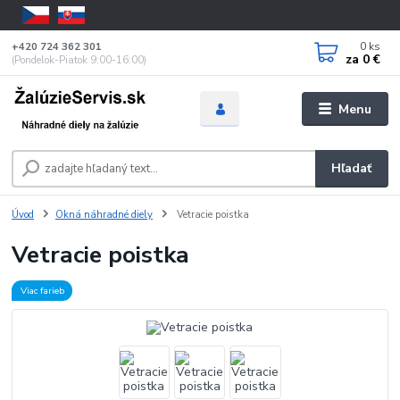
0
ks
+420 724 362 301
za
0 €
(Pondelok-Piatok 9:00-16:00)
Menu
Hľadať
Úvod
Okná náhradné diely
Vetracie poistka
Vetracie poistka
Viac farieb