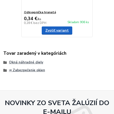
Odkvapnička hranatá
0,34 €
/
ks
Skladom 906 ks
0,28 €
bez DPH
Zvoliť variant
Tovar zaradený v kategóriách
Okná náhradné diely
⇒ Zabezpečenie okien
NOVINKY ZO SVETA ŽALÚZIÍ DO
E-MAILU