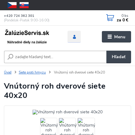
0
ks
+420 724 362 301
za
0 €
(Pondelok-Piatok 9:00-16:00)
Menu
Hľadať
Úvod
Siete proti hmyzu
Vnútorný roh dverové siete 40x20
Vnútorný roh dverové siete
40x20