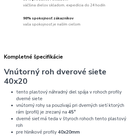
väčšina dielov skladom, expedícia do 24 hodín
98% spokojnosť zákazníkov
vaša spokojnosť je naším cieľom
Kompletné špecifikácie
Vnútorný roh dverové siete
40x20
tento plastový náhradný diel spája v rohoch profily
dverné siete
vnútorný rohy sa pouzívajú pri dverných sietí ktorých
rám (profil) je zrezaný na
45°
dverné sieť má teda v štyroch rohoch tento plastový
roh
pre hliníkové profily
40x20mm