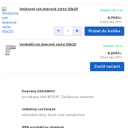
Vnútorný roh dverové siete 50x20
Skladom iba 4 ks
6,70 €
/
ks
5,45 €
bez DPH
Pridať do košíka
Vonkajší roh dverové siete 50x20
Skladom 15 ks
6,20 €
/
ks
5,04 €
bez DPH
Zvoliť variant
Doprava ZADARMO
pri nákupe nad 40 EUR, Zásilkovna zadarmo
Unikátny sortiment
náhradné diely, ktoré inde nenabehne
99% produktov skladom