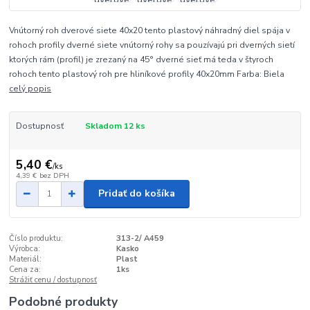
Vnútorný roh dverové siete 40x20 tento plastový náhradný diel spája v
rohoch profily dverné siete vnútorný rohy sa pouzívajú pri dverných sietí
ktorých rám (profil) je zrezaný na 45° dverné sieť má teda v štyroch
rohoch tento plastový roh pre hliníkové profily 40x20mm Farba: Biela
celý popis
Dostupnosť
Skladom 12 ks
5,40 €
/
ks
4,39 €
bez DPH
Pridať do košíka
Číslo produktu:
313-2/ A459
Výrobca:
Kasko
Materiál:
Plast
Cena za:
1ks
Strážiť cenu / dostupnosť
Podobné produkty