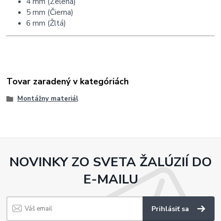
4 mm (Zelená)
5 mm (Čierna)
6 mm (Žltá)
Tovar zaradený v kategóriách
Montážny materiál
NOVINKY ZO SVETA ŽALÚZIÍ DO
E-MAILU
Prihlásiť sa