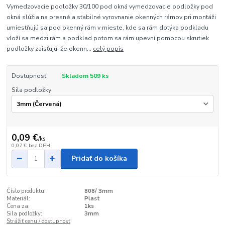
Vymedzovacie podložky 30/100 pod okná vymedzovacie podložky pod
okná slúžia na presné a stabilné vyrovnanie okenných rámov pri montáži
umiestňujú sa pod okenný rám v mieste, kde sa rám dotýka podkladu
vloží sa medzi rám a podklad potom sa rám upevní pomocou skrutiek
podložky zaisťujú, že okenn...
celý popis
Dostupnosť
Skladom 509 ks
Sila podložky
0,09 €
/
ks
0,07 €
bez DPH
Pridať do košíka
Číslo produktu:
808/ 3mm
Materiál:
Plast
Cena za:
1ks
Sila podložky:
3mm
Strážiť cenu / dostupnosť