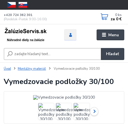
0
ks
+420 724 362 301
za
0 €
(Pondelok-Piatok 9:00-16:00)
Menu
Hľadať
Úvod
Montážny materiál
Vymedzovacie podložky 30/100
Vymedzovacie podložky 30/100