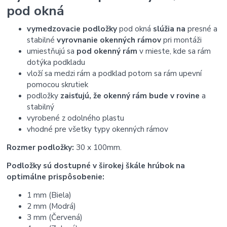
pod okná
vymedzovacie podložky
pod okná
slúžia na
presné a
stabilné
vyrovnanie okenných rámov
pri montáži
umiestňujú sa
pod okenný rám
v mieste, kde sa rám
dotýka podkladu
vloží sa medzi rám a podklad potom sa rám upevní
pomocou skrutiek
podložky
zaisťujú, že okenný rám bude v rovine
a
stabilný
vyrobené z odolného plastu
vhodné pre všetky typy okenných rámov
Rozmer podložky:
30 x 100mm.
Podložky sú dostupné v širokej škále hrúbok na
optimálne prispôsobenie:
1 mm (Biela)
2 mm (Modrá)
3 mm (Červená)