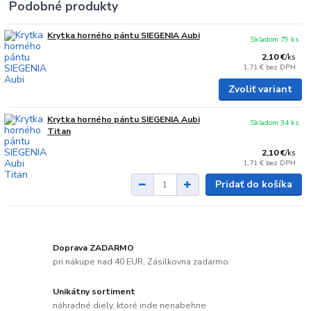
Podobné produkty
Krytka horného pántu SIEGENIA Aubi
Skladom 79 ks
2,10 €
/
ks
1,71 €
bez DPH
Zvoliť variant
Krytka horného pántu SIEGENIA Aubi
Skladom 34 ks
Titan
2,10 €
/
ks
1,71 €
bez DPH
Pridať do košíka
Doprava ZADARMO
pri nákupe nad 40 EUR, Zásilkovna zadarmo
Unikátny sortiment
náhradné diely, ktoré inde nenabehne