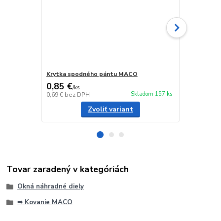
Krytka spodného pántu MACO
Krytka spo
0,85 €
0,52 €
/
ks
/
ks
Skladom 157 ks
0,69 €
bez DPH
0,42 €
bez D
Zvoliť variant
Tovar zaradený v kategóriách
Okná náhradné diely
⇒ Kovanie MACO