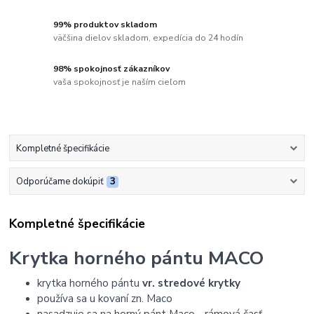
99% produktov skladom
väčšina dielov skladom, expedícia do 24 hodín
98% spokojnosť zákazníkov
vaša spokojnosť je naším cieľom
Kompletné špecifikácie
Odporúčame dokúpiť
3
Kompletné špecifikácie
Krytka horného pántu MACO
krytka horného pántu
vr. stredové krytky
používa sa u kovaní zn. Maco
nasadzuje sa na horný pánt Maco - rámová časť