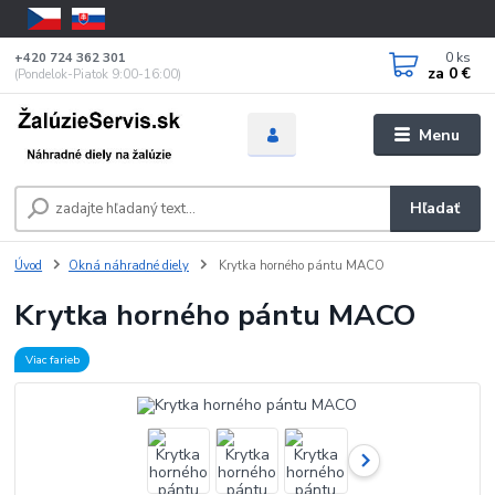
0
ks
+420 724 362 301
za
0 €
(Pondelok-Piatok 9:00-16:00)
Menu
Hľadať
Úvod
Okná náhradné diely
Krytka horného pántu MACO
Krytka horného pántu MACO
Viac farieb