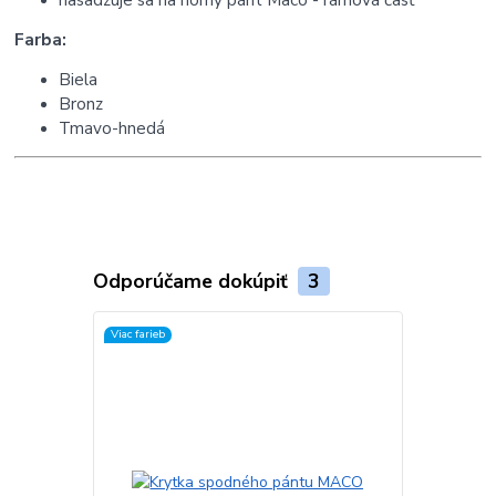
Farba:
Biela
Bronz
Tmavo-hnedá
Odporúčame dokúpiť
3
Viac farieb
Viac farieb