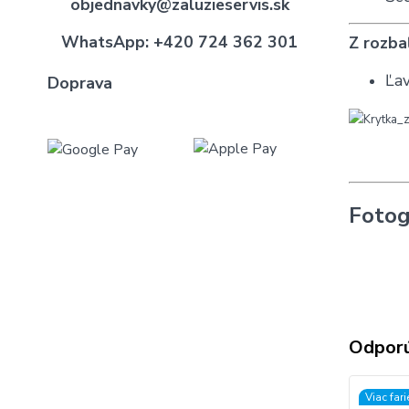
objednavky@zaluzieservis.sk
WhatsApp:
+420 724 362 301
Z rozba
Ľav
Doprava
Fotog
Odpor
Viac far