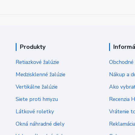
Produkty
Informá
Retiazkové žalúzie
Obchodné 
Medzisklenné žalúzie
Nákup a d
Vertikálne žalúzie
Ako vybrať
Siete proti hmyzu
Recenzia 
Látkové roletky
Vrátenie t
Okná náhradné diely
Reklamáci