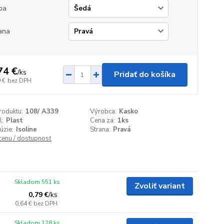
ba
ana
74 €
/
ks
Pridať do košíka
 €
bez DPH
roduktu:
108/ A339
Výrobca:
Kasko
l:
Plast
Cena za:
1ks
úzie:
Isoline
Strana:
Pravá
 cenu / dostupnosť
Skladom 551 ks
Zvoliť variant
0,79 €
/
ks
0,64 €
bez DPH
Skladom 128 ks