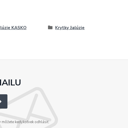
lúzie KASKO
Krytky žalúzie
MAILU
v môžete kedykoľvek odhlásiť.