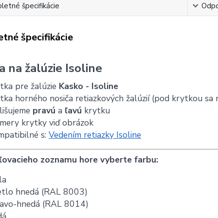
etné špecifikácie
Odpo
tné špecifikácie
a na žalúzie Isoline
tka pre žalúzie
Kasko - Isoline
tka horného nosiča retiazkových žalúzií (pod krytkou sa
lišujeme
pravú
a
ľavú
krytku
mery krytky viď obrázok
patibilné s:
Vedením retiazky Isoline
ľovacieho zoznamu hore vyberte farbu:
la
etlo hnedá (RAL 8003)
avo-hnedá (RAL 8014)
dá