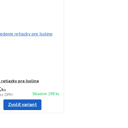
retiazky pre Isoline
€
/
ks
Skladom 298 ks
ez DPH
Zvoliť variant