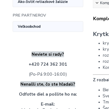
Ako čistiť retiazkové žalúzie
Kompl
PRE PARTNEROV
Komple
Veľkoobchod
Krytk
kry
kry
Neviete si rady?
roz
roz
+420 724 362 301
Kom
(Po-Pá 9:00-16:00)
Z rozba
Nenašli ste, čo ste hľadali?
Bie
Odfoťte diel a pošlite ho na:
Sv
Tm
E-mail:
Še