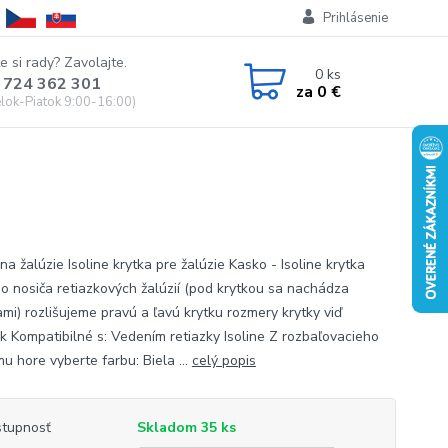
Prihlásenie
e si rady? Zavolajte.
0
ks
 724 362 301
za
0 €
lok-Piatok 9:00-16:00)
na žalúzie Isoline krytka pre žalúzie Kasko - Isoline krytka
o nosiča retiazkových žalúzií (pod krytkou sa nachádza
ami) rozlišujeme pravú a ľavú krytku rozmery krytky viď
k Kompatibilné s: Vedením retiazky Isoline Z rozbaľovacieho
u hore vyberte farbu: Biela ...
celý popis
tupnosť
Skladom 35 ks