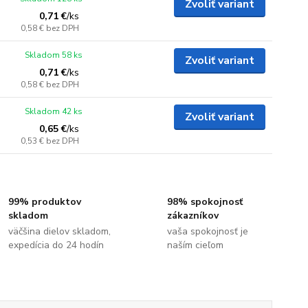
Zvoliť variant
0,71 €
/
ks
0,58 €
bez DPH
Skladom 58 ks
Zvoliť variant
0,71 €
/
ks
0,58 €
bez DPH
Skladom 42 ks
Zvoliť variant
0,65 €
/
ks
0,53 €
bez DPH
99% produktov
98% spokojnosť
skladom
zákazníkov
väčšina dielov skladom,
vaša spokojnosť je
expedícia do 24 hodín
naším cieľom