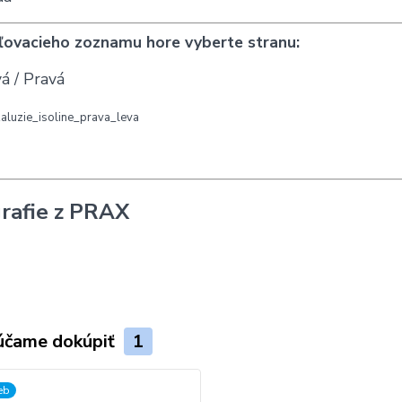
ľovacieho zoznamu hore vyberte stranu:
á / Pravá
rafie z PRAX
účame dokúpiť
1
ieb