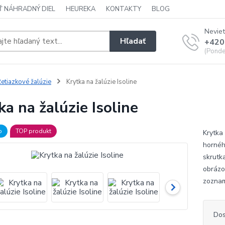
Ť NÁHRADNÝ DIEL
HEUREKA
KONTAKTY
BLOG
Neviet
Hľadať
+420
(Ponde
etiazkové žalúzie
Krytka na žalúzie Isoline
ka na žalúzie Isoline
b
TOP produkt
Krytka 
hornéh
skrutk
obrázo
zoznam
Dos