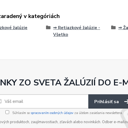
zaradený v kategóriách
zkové žalúzie
⇒ Retiazkové žalúzie -
⇒ Ža
Všetko
NKY ZO SVETA ŽALÚZIÍ DO E-
Prihlásiť sa
Súhlasím so
spracovaním osobných údajov
za účelom zasielania newslettera.
nových produktoch, zaujímavostiach, zľavách alebo novinkách. Odber e-mailo