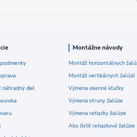
cie
Montážne návody
podmienky
Montáž horizontálnych žalúz
oprava
Montáž vertikálnych žalúzií
 náhradný diel
Výmena okenné kľučky
Heureka
Výmena struny žalúzie
ovaru
Výmena retiazky žalúzie
a
Ako čistiť retiazkové žalúzie