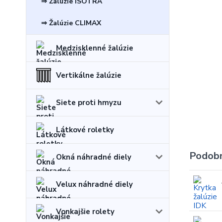
⇒ Žalúzie ISOTRA
⇒ Žalúzie CLIMAX
Medzisklenné žalúzie
Vertikálne žalúzie
Siete proti hmyzu
Látkové roletky
Podobn
Okná náhradné diely
Velux náhradné diely
Vonkajšie rolety