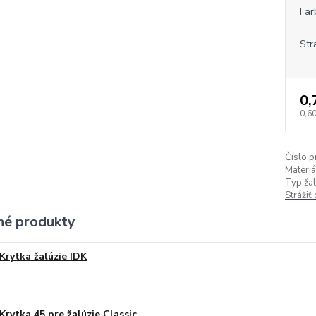
Far
Str
0,
0,60
Číslo p
Materiá
Typ žal
Strážiť
é produkty
Krytka žalúzie IDK
Krytka 45 pre žalúzie Classic