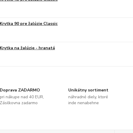
Krytka 90 pre žalúzie Classic
Krytka na žalúzie - hranatá
Doprava ZADARMO
Unikátny sortiment
pri nákupe nad 40 EUR,
náhradné diely, ktoré
Zásilkovna zadarmo
inde nenabehne