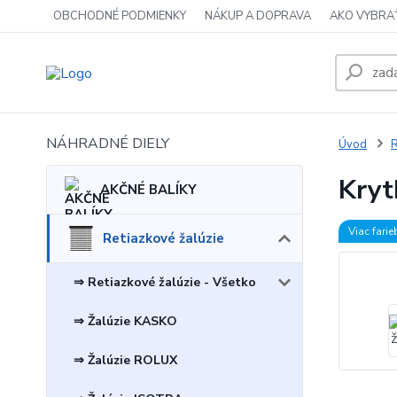
OBCHODNÉ PODMIENKY
NÁKUP A DOPRAVA
AKO VYBRA
NÁHRADNÉ DIELY
Úvod
R
Kryt
AKČNÉ BALÍKY
Viac farie
Retiazkové žalúzie
⇒ Retiazkové žalúzie - Všetko
⇒ Žalúzie KASKO
⇒ Žalúzie ROLUX