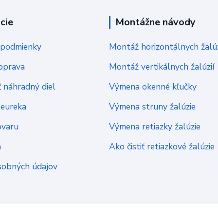
cie
Montážne návody
podmienky
Montáž horizontálnych žalúz
oprava
Montáž vertikálnych žalúzií
 náhradný diel
Výmena okenné kľučky
Heureka
Výmena struny žalúzie
ovaru
Výmena retiazky žalúzie
a
Ako čistiť retiazkové žalúzie
sobných údajov