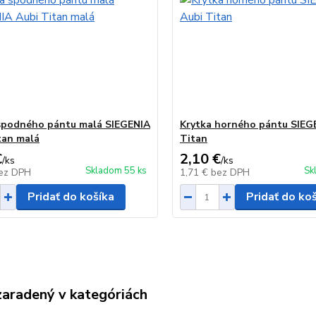
spodného pántu malá SIEGENIA
Krytka horného pántu SIEG
tan malá
Titan
€
2,10 €
/
ks
/
ks
Skladom 55 ks
Sk
ez DPH
1,71 €
bez DPH
Pridať do košíka
Pridať do ko
zaradený v kategóriách