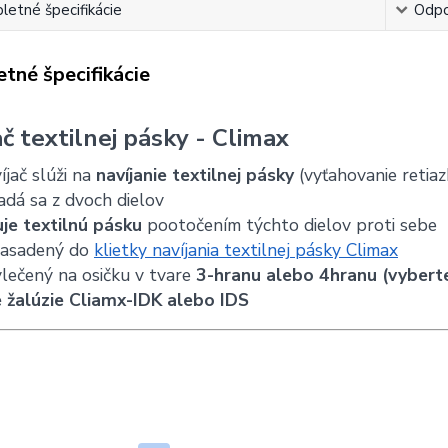
etné špecifikácie
Odpo
tné špecifikácie
ač textilnej pásky - Climax
íjač slúži na
navíjanie textilnej pásky
(vyťahovanie retiaz
adá sa z dvoch dielov
uje textilnú pásku
pootočením týchto dielov proti sebe
zasadený do
klietky navíjania textilnej pásky Climax
lečený na osičku v tvare
3-hranu alebo 4hranu (vybert
 žalúzie Cliamx-IDK alebo IDS