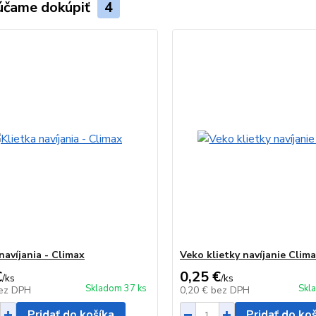
účame dokúpiť
4
navíjania - Climax
Veko klietky navíjanie Clim
€
0,25 €
/
ks
/
ks
Skladom 37 ks
Skl
ez DPH
0,20 €
bez DPH
Pridať do košíka
Pridať do ko