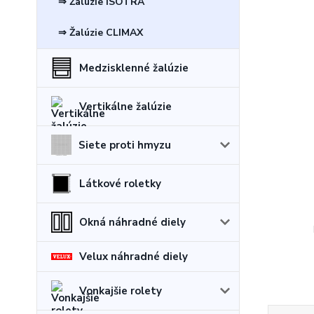
⇒ Žalúzie ISOTRA
⇒ Žalúzie CLIMAX
Medzisklenné žalúzie
Vertikálne žalúzie
Siete proti hmyzu
Látkové roletky
Okná náhradné diely
Velux náhradné diely
Vonkajšie rolety