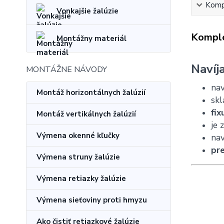
Kompl
Vonkajšie žalúzie
Komple
Montážny materiál
Navíj
MONTÁŽNE NÁVODY
nav
Montáž horizontálnych žalúzií
skl
fix
Montáž vertikálnych žalúzií
je 
Výmena okenné kľučky
nav
pre
Výmena struny žalúzie
Výmena retiazky žalúzie
Výmena sieťoviny proti hmyzu
Ako čistiť retiazkové žalúzie