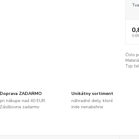
Tva
0,
0,65
Číslo p
Materiá
Typ žal
Doprava ZADARMO
Unikátny sortiment
pri nákupe nad 40 EUR,
náhradné diely, ktoré
Zásilkovna zadarmo
inde nenabehne