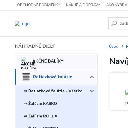
OBCHODNÉ PODMIENKY
NÁKUP A DOPRAVA
AKO VYBRA
NÁHRADNÉ DIELY
Úvod
R
Naví
AKČNÉ BALÍKY
Retiazkové žalúzie
⇒ Retiazkové žalúzie - Všetko
⇒ Žalúzie KASKO
⇒ Žalúzie ROLUX