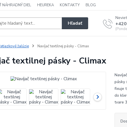
Ť NÁHRADNÝ DIEL
HEUREKA
KONTAKTY
BLOG
Neviet
Hľadať
+420
(Ponde
etiazkové žalúzie
Navíjač textilnej pásky - Climax
jač textilnej pásky - Climax
Navíjač
pásky 
fixuje
do klie
tvare 
Dos