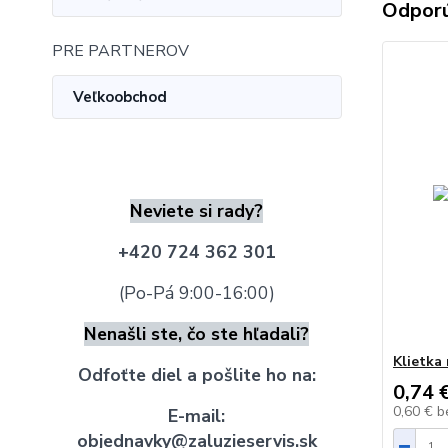
Odpor
PRE PARTNEROV
Veľkoobchod
Neviete si rady?
+420 724 362 301
(Po-Pá 9:00-16:00)
Nenašli ste, čo ste hľadali?
Klietka 
Odfoťte diel a pošlite ho na:
0,74 
0,60 €
b
E-mail:
objednavky@zaluzieservis.sk