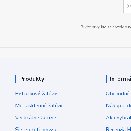
Buďte prvý, kto sa dozvie o 
Produkty
Informá
Retiazkové žalúzie
Obchodné 
Medzisklenné žalúzie
Nákup a d
Vertikálne žalúzie
Ako vybrať
Siete proti hmyzu
Recenzia 