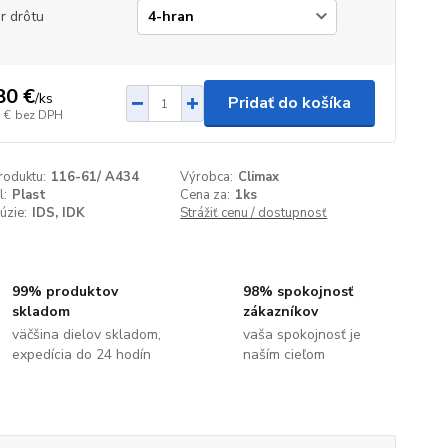
r drôtu
80 €
/
ks
Pridať do košíka
 €
bez DPH
roduktu:
116-61/ A434
Výrobca:
Climax
l:
Plast
Cena za:
1ks
úzie:
IDS, IDK
Strážiť cenu / dostupnosť
99% produktov
98% spokojnosť
skladom
zákazníkov
väčšina dielov skladom,
vaša spokojnosť je
expedícia do 24 hodín
naším cieľom