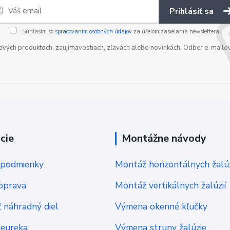
Prihlásiť sa
Súhlasím so
spracovaním osobných údajov
za účelom zasielania newslettera.
nových produktoch, zaujímavostiach, zľavách alebo novinkách. Odber e-mailo
cie
Montážne návody
podmienky
Montáž horizontálnych žalúz
oprava
Montáž vertikálnych žalúzií
 náhradný diel
Výmena okenné kľučky
Heureka
Výmena struny žalúzie