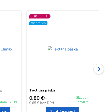
TOP produkt
Viac farieb
ax
Textilná páska
Fix
0,80 €
0,
Skladom
/
m
adom 678 ks
2258 m
0,65 €
bez DPH
0,
šíka
Zvoliť variant