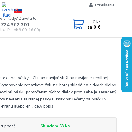
Prihlásenie
e si rady? Zavolajte.
0
ks
 724 362 301
za
0 €
lok-Piatok 9:00-16:00)
 textilnej pásky - Climax navíjač slúži na navíjanie textilnej
(vyťahovanie retiazkové žalúzie hore) skladá sa z dvoch dielov
 textilnú pásku pootočením týchto dielov proti sebe je zasadený
tky navíjania textilnej pásky Climax navlečený na osičku v
3-hranu alebo 4h...
celý popis
tupnosť
Skladom 53 ks