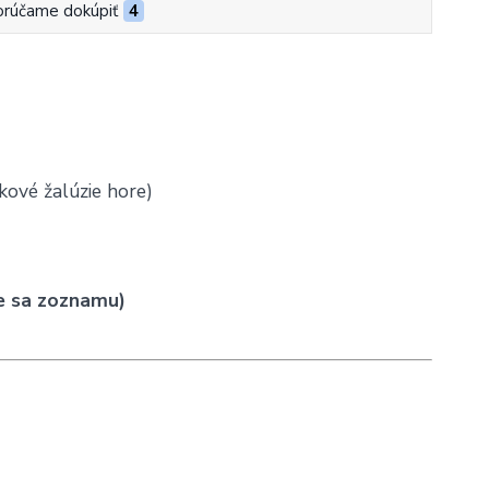
rúčame dokúpiť
4
kové žalúzie hore)
e sa zoznamu)