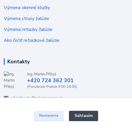
Výmena okenné kľučky
Výmena struny žalúzie
Výmena retiazky žalúzie
Ako čistiť retiazkové žalúzie
Kontakty
Ing. Martin Přibyl
+420 724 362 301
(Pondelok-Piatok 9:00-16:00)
objednavky@zaluzieservis.sk
Súhlasím
Nastavenia
2022 ŽalúzieServis.sk