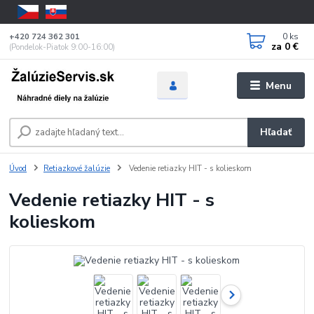
0
ks
+420 724 362 301
za
0 €
(Pondelok-Piatok 9:00-16:00)
Menu
Hľadať
Úvod
Retiazkové žalúzie
Vedenie retiazky HIT - s kolieskom
Vedenie retiazky HIT - s
kolieskom