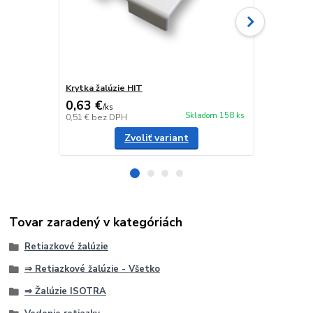
Krytka žalúzie HIT
Retiazka žal
0,63 €
0,70 €
/
ks
/
m
Skladom 158 ks
0,51 €
bez DPH
0,57 €
bez D
Zvoliť variant
Tovar zaradený v kategóriách
Retiazkové žalúzie
⇒ Retiazkové žalúzie - Všetko
⇒ Žalúzie ISOTRA