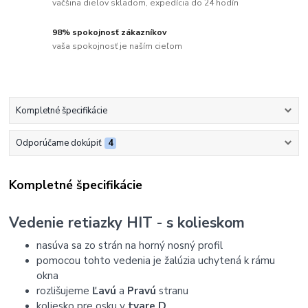
väčšina dielov skladom, expedícia do 24 hodín
98% spokojnosť zákazníkov
vaša spokojnosť je naším cieľom
Kompletné špecifikácie
Odporúčame dokúpiť
4
Kompletné špecifikácie
Vedenie retiazky HIT - s kolieskom
nasúva sa zo strán na horný nosný profil
pomocou tohto vedenia je žalúzia uchytená k rámu
okna
rozlišujeme
Ľavú
a
Pravú
stranu
koliesko pre osku v
tvare D