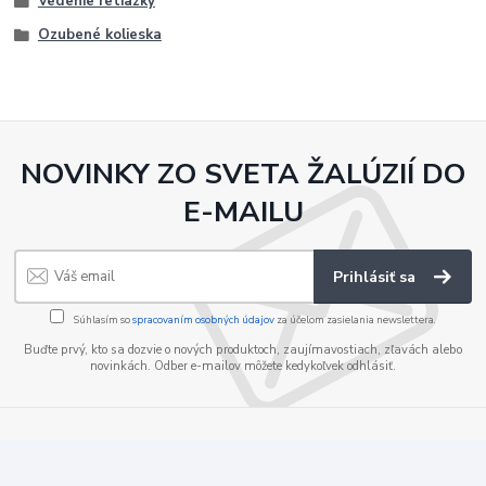
Vedenie retiazky
Ozubené kolieska
NOVINKY ZO SVETA ŽALÚZIÍ DO
E-MAILU
Prihlásiť sa
Súhlasím so
spracovaním osobných údajov
za účelom zasielania newslettera.
Buďte prvý, kto sa dozvie o nových produktoch, zaujímavostiach, zľavách alebo
novinkách. Odber e-mailov môžete kedykoľvek odhlásiť.