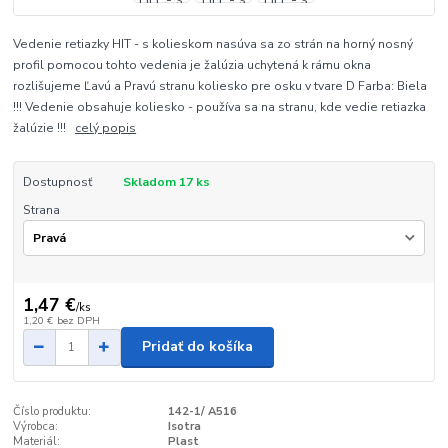
Vedenie retiazky HIT - s kolieskom nasúva sa zo strán na horný nosný
profil pomocou tohto vedenia je žalúzia uchytená k rámu okna
rozlišujeme Ľavú a Pravú stranu koliesko pre osku v tvare D Farba: Biela
!!! Vedenie obsahuje koliesko - používa sa na stranu, kde vedie retiazka
žalúzie !!!
celý popis
Dostupnosť
Skladom 17 ks
Strana
1,47 €
/
ks
1,20 €
bez DPH
Pridať do košíka
Číslo produktu:
142-1/ A516
Výrobca:
Isotra
Materiál:
Plast