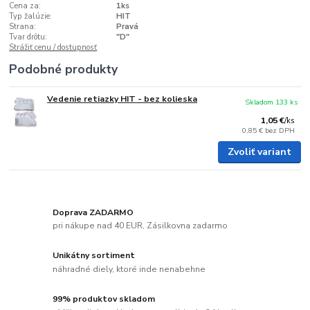
Cena za:
1ks
Typ žalúzie:
HIT
Strana:
Pravá
Tvar drôtu:
"D"
Strážiť cenu / dostupnosť
Podobné produkty
Vedenie retiazky HIT - bez kolieska
Skladom 133 ks
1,05 €
/
ks
0,85 €
bez DPH
Zvoliť variant
Doprava ZADARMO
pri nákupe nad 40 EUR, Zásilkovna zadarmo
Unikátny sortiment
náhradné diely, ktoré inde nenabehne
99% produktov skladom