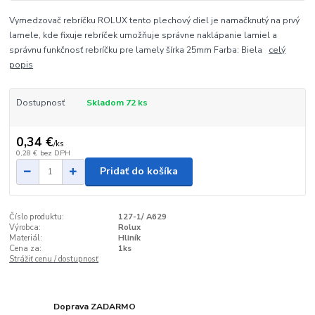
Vymedzovač rebríčku ROLUX tento plechový diel je namačknutý na prvý
lamele, kde fixuje rebríček umožňuje správne naklápanie lamiel a
správnu funkčnosť rebríčku pre lamely šírka 25mm Farba: Biela
celý
popis
Dostupnosť
Skladom 72 ks
0,34 €
/
ks
0,28 €
bez DPH
Pridať do košíka
Číslo produktu:
127-1/ A629
Výrobca:
Rolux
Materiál:
Hliník
Cena za:
1ks
Strážiť cenu / dostupnosť
Doprava ZADARMO