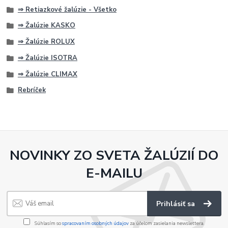
⇒ Retiazkové žalúzie - Všetko
⇒ Žalúzie KASKO
⇒ Žalúzie ROLUX
⇒ Žalúzie ISOTRA
⇒ Žalúzie CLIMAX
Rebríček
NOVINKY ZO SVETA ŽALÚZIÍ DO
E-MAILU
Prihlásiť sa
Súhlasím so
spracovaním osobných údajov
za účelom zasielania newslettera.