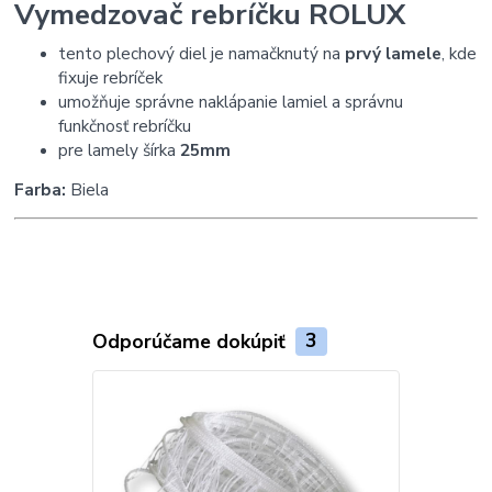
Vymedzovač rebríčku ROLUX
tento plechový diel je namačknutý na
prvý lamele
, kde
fixuje rebríček
umožňuje správne naklápanie lamiel a správnu
funkčnosť rebríčku
pre lamely šírka
25mm
Farba:
Biela
Odporúčame dokúpiť
3
TOP produkt
Viac farieb