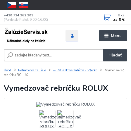
0
ks
+420 724 362 301
za
0 €
(Pondelok-Piatok 9:00-16:00)
Menu
Hľadať
Úvod
Retiazkové žalúzie
⇒ Retiazkové žalúzie - Všetko
Vymedzovač
rebríčku ROLUX
Vymedzovač rebríčku ROLUX