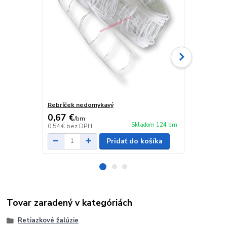
Rebríček nedomykavý
Textilná pá
0,67 €
0,80 €
/
bm
/
m
Skladom 124 bm
0,54 €
bez DPH
0,65 €
bez D
Pridať do košíka
Tovar zaradený v kategóriách
Retiazkové žalúzie